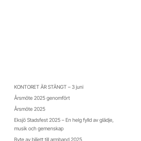
_builder_version=”4.23.1″ _module_preset=”default”
global_colors_info=”{}”][/dssb_sharing_button]
[dssb_sharing_button social_network=”print”
_builder_version=”4.23.1″ _module_preset=”default”
global_colors_info=”{}”][/dssb_sharing_button]
[/dssb_sharing_buttons]
Nyheter & Insikter
KONTORET ÄR STÄNGT – 3 juni
Årsmöte 2025 genomfört
Årsmöte 2025
Eksjö Stadsfest 2025 – En helg fylld av glädje,
musik och gemenskap
Byte av biljett till armband 2025