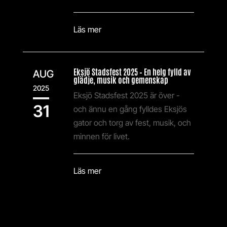
Läs mer
Eksjö Stadsfest 2025 – En helg fylld av
AUG
glädje, musik och gemenskap
2025
Eksjö Stadsfest 2025 är över -
31
och ännu en gång fylldes Eksjös
gator och torg av fest, musik, och
minnen för livet.
Läs mer