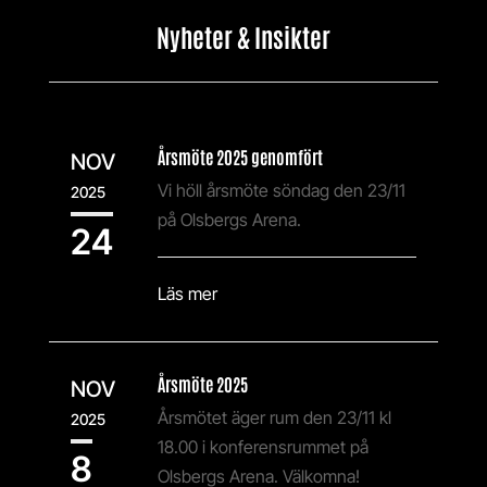
Nyheter & Insikter
Årsmöte 2025 genomfört
NOV
Vi höll årsmöte söndag den 23/11
2025
på Olsbergs Arena.
24
Läs mer
Årsmöte 2025
NOV
Årsmötet äger rum den 23/11 kl
2025
18.00 i konferensrummet på
8
Olsbergs Arena. Välkomna!