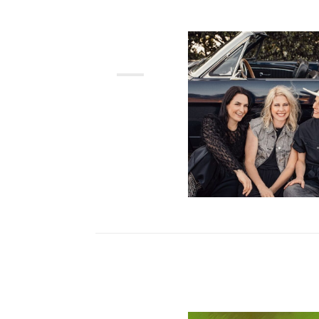
APR
2026
25