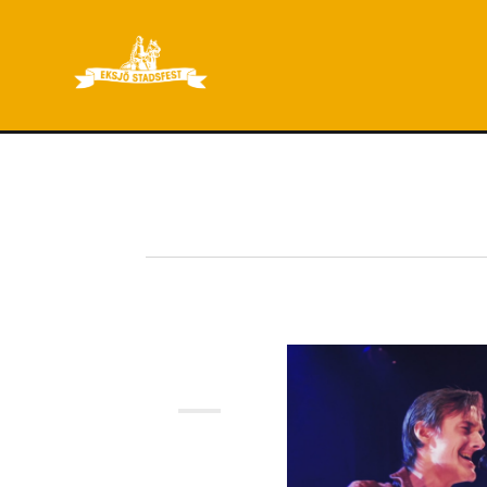
Nyheter & Insikter
MAJ
2026
29