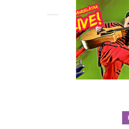
APR
2026
25