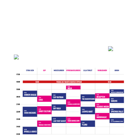
global_colors_info=”{}”][/dssb_sharing_button]
[/dssb_sharing_buttons]
Idag är det bara två veckor kvar och vi är så
taggade på att få ge er ännu en stadsfest i vår
vackra stad . Som vi kämpat och snart är det dags !
Här kommer det efterlängtade spelschemat