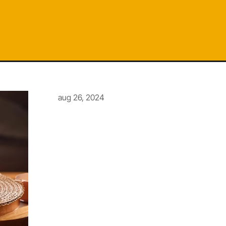
aug 26, 2024
Funktionärsinformation
Funktionärcaféet är öppet följande ti
för uthämtning av armband och tröja