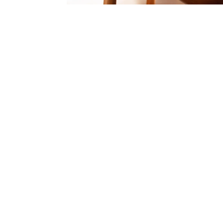
[dssb_sharing_buttons icon_placement=”icon”
hover_enabled=”0″ global_colors_info=”{}” st
_module_preset=”default” hover_enabled=”0″ 
[dssb_sharing_button social_network=”linked
global_colors_info=”{}”][/dssb_sharing_butt
_builder_version=”4.23.1″ _module_preset=”de
[dssb_sharing_button social_network=”print”
global_colors_info=”{}”][/dssb_sharing_butto
Var:
Funktionärscaféet på Södra Storgatan
När:
Tisdag 12-14, 17-20
Onsdag 16-20
Torsdag 10-13, 17-19