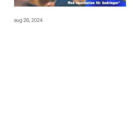
aug 26, 2024
Familjelördagens program
Vi är glada att kunna presentera årets
Familjelördag, som vi hoppas ska
innehålla något för alla!
[dssb_sharing_buttons icon_placement=”icon”
_builder_version=”4.23.1″ _module_preset=”default”
hover_enabled=”0″ global_colors_info=”{}”
sticky_enabled=”0″][dssb_sharing_button
_builder_version=”4.23.1″ _module_preset=”default”