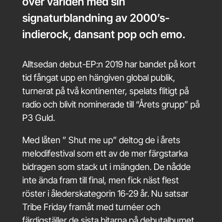
över världen med sin
signaturblandning av 2000’s-
indierock, dansant pop och emo.
Alltsedan debut-EP:n 2019 har bandet på kort
tid fångat upp en hängiven global publik,
turnerat på två kontinenter, spelats flitigt på
radio och blivit nominerade till “Årets grupp” på
P3 Guld.
Med låten ” Shut me up” deltog de i årets
melodifestival som ett av de mer färgstarka
bidragen som stack ut i mängden. De nådde
inte ända fram till final, men fick näst flest
röster i ålederskategorin 16-29 år. Nu satsar
Tribe Friday framåt med turnéer och
färdigställer de sista bitarna på debutalbumet