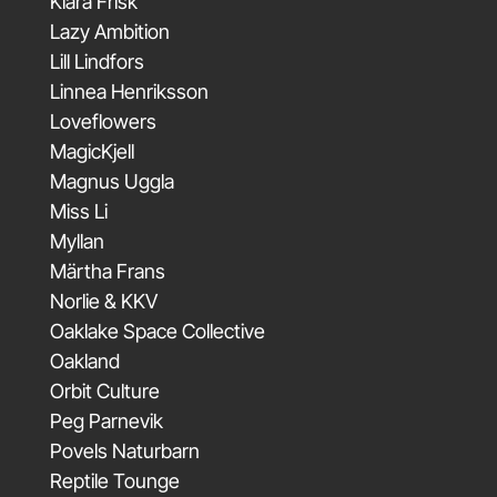
Klara Frisk
Lazy Ambition
Lill Lindfors
Linnea Henriksson
Loveflowers
MagicKjell
Magnus Uggla
Miss Li
Myllan
Märtha Frans
Norlie & KKV
Oaklake Space Collective
Oakland
Orbit Culture
Peg Parnevik
Povels Naturbarn
Reptile Tounge