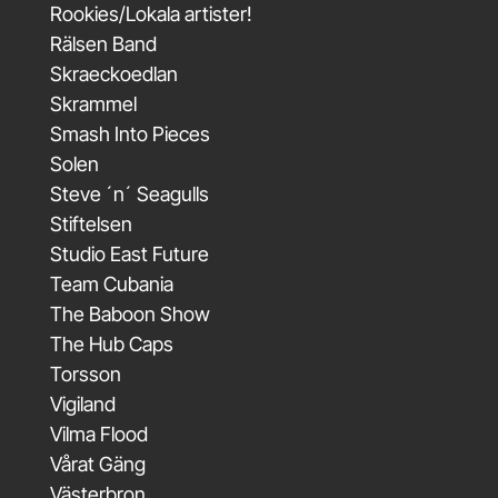
Rookies/Lokala artister!
Rälsen Band
Skraeckoedlan
Skrammel
Smash Into Pieces
Solen
Steve ´n´ Seagulls
Stiftelsen
Studio East Future
Team Cubania
The Baboon Show
The Hub Caps
Torsson
Vigiland
Vilma Flood
Vårat Gäng
Västerbron