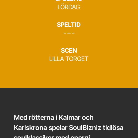
LÖRDAG
SPELTID
- – -
SCEN
LILLA TORGET
Med rötterna i Kalmar och
Karlskrona spelar SoulBizniz tidlösa
soulklassiker med energi,