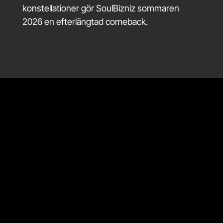
konstellationer gör SoulBizniz sommaren
2026 en efterlängtad comeback.