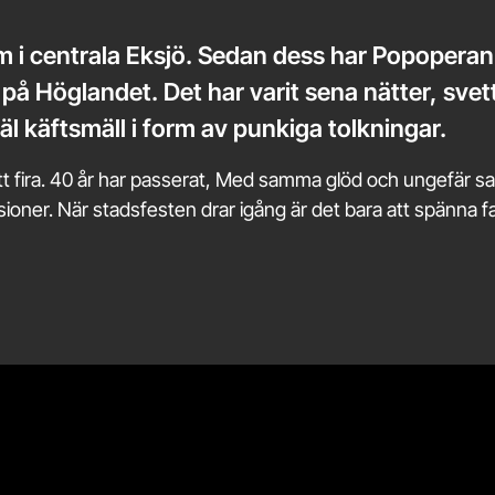
um i centrala Eksjö. Sedan dess har Popoperan
på Höglandet. Det har varit sena nätter, svet
ejäl käftsmäll i form av punkiga tolkningar.
tt fira. 40 år har passerat, Med samma glöd och ungefär s
sioner. När stadsfesten drar igång är det bara att spänna fas