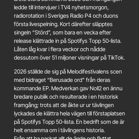
ledde till intervjuer i TV4 nyhetsmorgon,
radiorotation i Sveriges Radio P4 och duons
första livespelning. Kort därefter släpptes
singeln “Störd”, som bara en vecka efter
release klättrade in på Spotifys Topp 50-lista.
Låten låg kvar i flera veckor och nådde
dessutom över 51 miljoner visningar på TikTok.
2026 ställde de sig på Melodifestivalens scen
med bidraget “Berusade ord” från deras
kommande EP. Medverkan gav Noll2 en ännu
bredare publik och resulterade i en historisk
framgång; trots att de åkte ur ur tävlingen
lyckades de klättra hela vägen till förstaplatsen
på Spotifys Topp 50-lista. En bedrift som de är
helt ensamma om i tävlingens historia.
Från att ha packat allt de ägde och flyttat