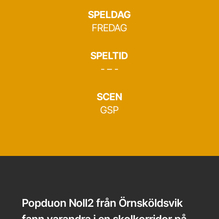
SPELDAG
FREDAG
SPELTID
- – -
SCEN
GSP
Popduon Noll2 från Örnsköldsvik
fann varandra i en skolkorridor på