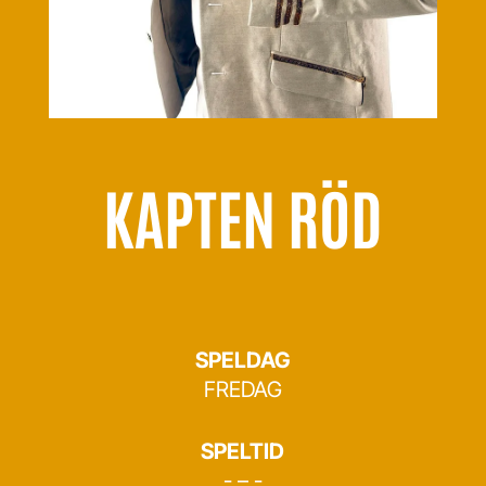
KAPTEN RÖD
SPELDAG
FREDAG
SPELTID
- – -