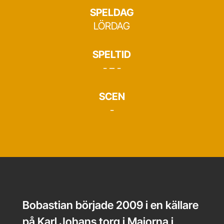
SPELDAG
LÖRDAG
SPELTID
- – -
SCEN
-
Bobastian började 2009 i en källare
på Karl Johans torg i Majorna i