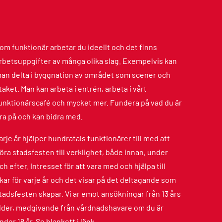
om funktionär arbetar du ideellt och det finns
rbetsuppgifter av många olika slag. Exempelvis kan
an delta i byggnation av området som scener och
taket. Man kan arbeta i entrén, arbeta i vårt
unktionärscafé och mycket mer. Fundera på vad du är
ra på och kan bidra med.
arje år hjälper hundratals funktionärer till med att
öra stadsfesten till verklighet, både innan, under
ch efter. Intresset för att vara med och hjälpa till
kar för varje år och det visar på det deltagande som
tadsfesten skapar. Vi ar emot ansökningar från 13 års
lder, medgivande från vårdnadshavare om du är
nder 18 år. Se blankett i länk.