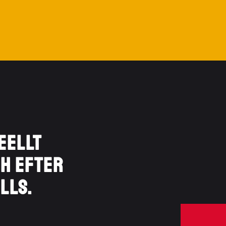
eellt
ch efter
lls.