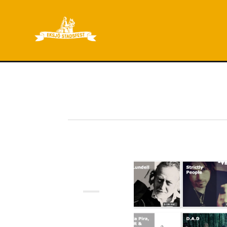
Nyheter & Insikter
FEB
2023
14